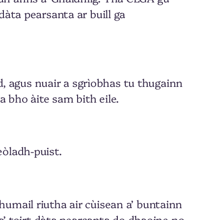
dàta pearsanta ar buill ga
 agus nuair a sgrìobhas tu thugainn
 bho àite sam bith eile.
eòladh-puist.
umail riutha air cùisean a’ buntainn
 a’ toirt dàta pearsanta do dhaoine no