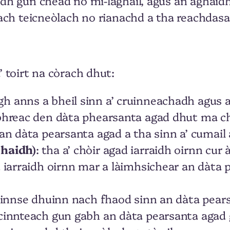
h gun chead no mì-laghail, agus an aghaidh c
ach teicneòlach no rianachd a tha reachdasan
 toirt na còrach dhut:
h anns a bheil sinn a’ cruinneachadh agus 
-bhreac den dàta phearsanta agad dhut ma ch
 an dàta pearsanta agad a tha sinn a’ cumail
chaidh)
: tha a’ chòir agad iarraidh oirnn cu
ad iarraidh oirnn mar a làimhsichear an dàt
ad innse dhuinn nach fhaod sinn an dàta pe
 cinnteach gun gabh an dàta pearsanta agad