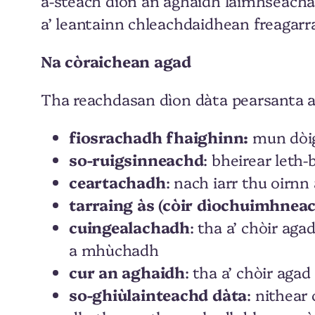
a-steach dìon an aghaidh làimhseachad
a’ leantainn chleachdaidhean freagarr
Na còraichean agad
Tha reachdasan dìon dàta pearsanta a’
fiosrachadh fhaighinn:
mun dòig
so-ruigsinneachd
: bheirear leth
ceartachadh
: nach iarr thu oirnn
tarraing às (còir dìochuimhnea
cuingealachadh
: tha a’ chòir ag
a mhùchadh
cur an aghaidh
: tha a’ chòir ag
so-ghiùlainteachd dàta
: nithear