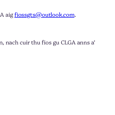
GA aig
fiossgts@outlook.com
.
n, nach cuir thu fios gu CLGA anns a’