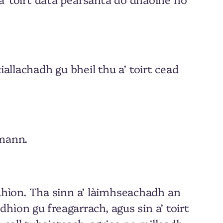
allachadh gu bheil thu a’ toirt cead
omann.
hìon. Tha sinn a’ làimhseachadh an
hìon gu freagarrach, agus sin a’ toirt