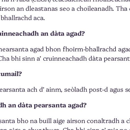
airson an dleastanas seo a choileanadh. Tha 
 bhallrachd aca.
ruinneachadh an dàta agad?
earsanta agad bhon fhoirm-bhallrachd agad,
ha bhi sinn a’ cruinneachadh dàta pearsanta
cumail?
earsanta ach d’ ainm, seòladh post-d agus s
adh an dàta pearsanta agad?
nta bho na buill aige airson conaltradh a ch
an aige a chur thuca. Cha bhi sinn a’ reic no