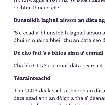
do bhuidhnean eile.
Bunstèidh laghail airson an dàta a
’S e cead a’ bhunstèidh laghail airson 
dhuinn nuair a bheir thu an dàta seo d
Dè cho fad ’s a bhios sinn a’ cumai
Cha bhi CLGA a’ cumail dàta pearsanta
Tèarainteachd
Tha CLGA dealasach a thaobh an dàta 
dàta agad ann an dòigh a tha a’ dèanam