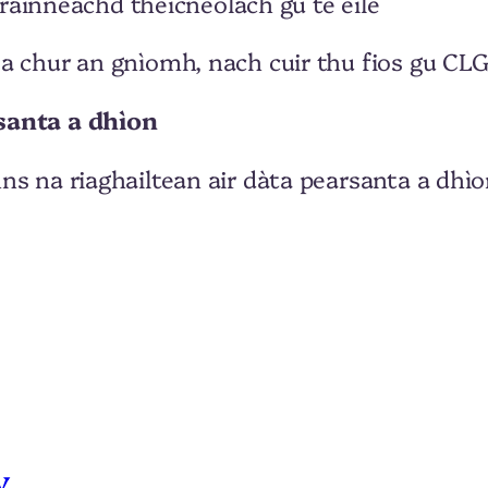
ainneachd theicneòlach gu tè eile
a chur an gnìomh, nach cuir thu fios gu CL
santa a dhìon
s na riaghailtean air dàta pearsanta a dhìo
y