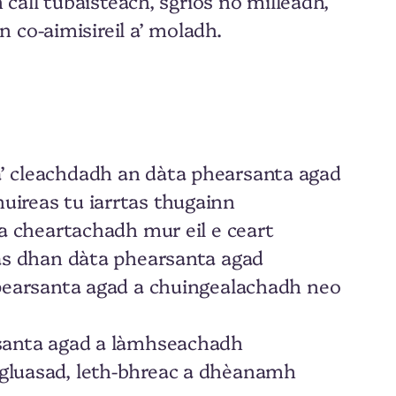
all tubaisteach, sgrios no milleadh,
 co-aimisireil a’ moladh.
a’ cleachdadh an dàta phearsanta agad
uireas tu iarrtas thugainn
 a cheartachadh mur eil e ceart
r às dhan dàta phearsanta agad
a pearsanta agad a chuingealachadh neo
arsanta agad a làmhseachadh
 gluasad, leth-bhreac a dhèanamh