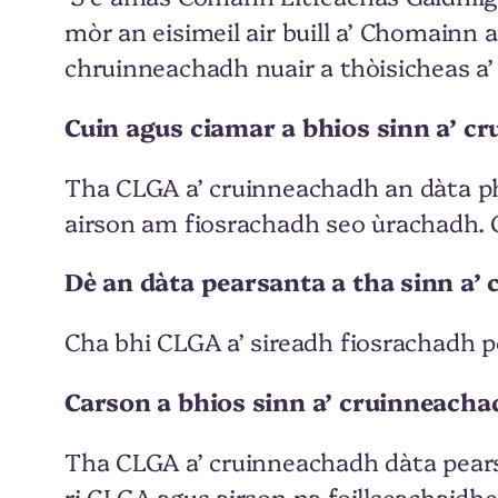
mòr an eisimeil air buill a’ Chomainn 
chruinneachadh nuair a thòisicheas a’
Cuin agus ciamar a bhios sinn a’ c
Tha CLGA a’ cruinneachadh an dàta ph
airson am fiosrachadh seo ùrachadh. C
Dè an dàta pearsanta a tha sinn a’ 
Cha bhi CLGA a’ sireadh fiosrachadh p
Carson a bhios sinn a’ cruinneach
Tha CLGA a’ cruinneachadh dàta pearsa
ri CLGA agus airson na foillseachaidhe