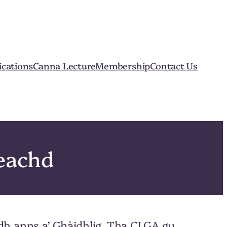
ications
Canna Lecture
Membership
Contact Us
eachd
dh anns a’ Ghàidhlig. Tha CLGA gu