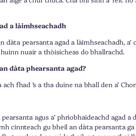
gad a làimhseachadh
an dàta pearsanta agad a làimhseachadh, a’ ci
huinn nuair a thòisicheas do bhallrachd.
l an dàta phearsanta agad?
 ach fhad ’s a tha duine na bhall den a’ Ch
pearsanta agus a’ phrìobhaideachd agad a d
h cinnteach gu bheil an dàta pearsanta ga d