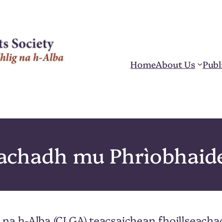
Home
About Us
Publ
rachadh mu Phrìobhaid
 na h-Alba (CLGA) teacsaichean fhoillseacha