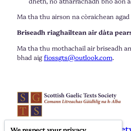
dheth, no atharrachadh bho aon àr
Ma tha thu airson na còraichean agad 
Briseadh riaghailtean air dàta pear
Ma tha thu mothachail air briseadh ann
bhad aig
fiossgts@outlook.com
.
Scottish Gaelic Texts Societ
We respect your privacy