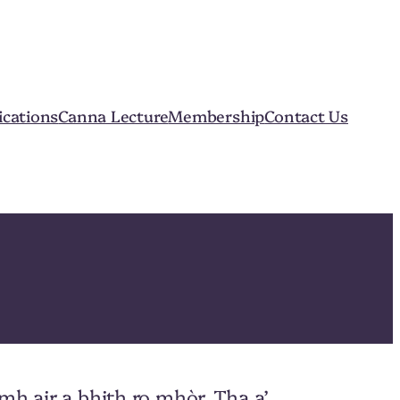
ications
Canna Lecture
Membership
Contact Us
mh air a bhith ro mhòr. Tha a’