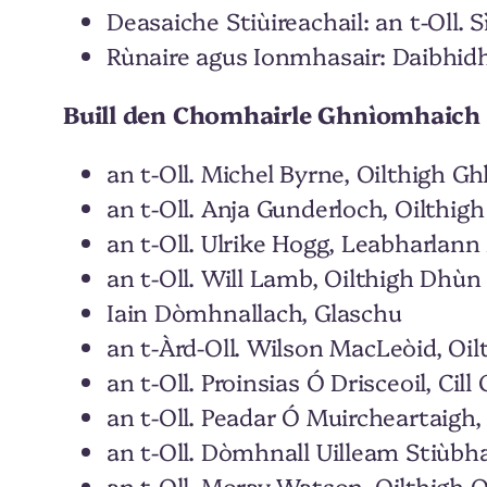
Deasaiche Stiùireachail: an t-Oll. 
Rùnaire agus Ionmhasair: Daibhi
Buill den Chomhairle Ghnìomhaich
an t-Oll. Michel Byrne, Oilthigh G
an t-Oll. Anja Gunderloch, Oilthi
an t-Oll. Ulrike Hogg, Leabharlann
an t-Oll. Will Lamb, Oilthigh Dhù
Iain Dòmhnallach, Glaschu
an t-Àrd-Oll. Wilson MacLeòid, Oi
an t-Oll. Proinsias Ó Drisceoil, Cil
an t-Oll. Peadar Ó Muircheartaigh
an t-Oll. Dòmhnall Uilleam Stiùbh
an t-Oll. Moray Watson, Oilthigh 