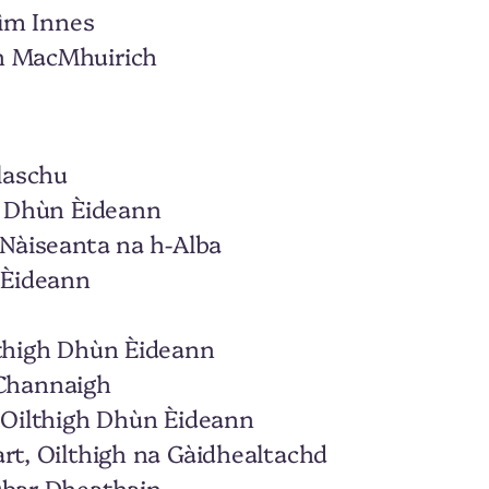
Sìm Innes
dh MacMhuirich
hlaschu
gh Dhùn Èideann
 Nàiseanta na h-Alba
n Èideann
lthigh Dhùn Èideann
l Channaigh
, Oilthigh Dhùn Èideann
art, Oilthigh na Gàidhealtachd
Obar Dheathain