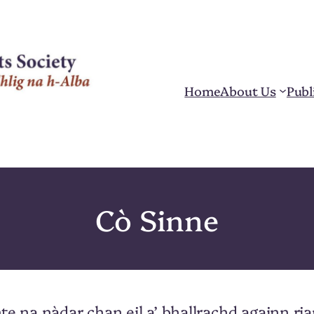
Home
About Us
Publ
Cò Sinne
e na nàdar chan eil a’ bhallrachd againn ria