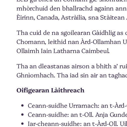
mhòrchuid den bhallrachd againn ann an
Èirinn, Canada, Astràilia, sna Stàitea
Tha cuid de na sgoilearan Gàidhlig as c
Chomann, leithid nan Àrd-Ollamhan U
Ollaimh Iain Latharna Caimbeul.
Tha an dleastanas airson a bhith a’ ru
Ghnìomhach. Tha iad sin air an tagha
Oifigearan Làithreach
Ceann-suidhe Urramach: an t-Àrd-O
Ceann-suidhe: an t-Oll. Anja Gund
Iar-cheann-suidhe: an t-Àrd-Oll. U