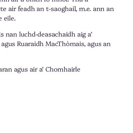
e air feadh an t-saoghail, m.e. ann an
 eile.
 is nan luchd-deasachaidh aig a’
 agus Ruaraidh MacThòmais, agus an
aran agus air a’ Chomhairle