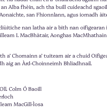
 Alba fhèin, ach tha buill cuideachd sgaoilt
n Aonaichte, san Fhionnlann, agus iomadh àite
liùitiche nan latha air a bith nan oifigearan
illeam I. MacBhàtair, Aonghas MacMhathain
ith a’ Chomainn a’ tuiteam air a chuid Oifige
dh aig an Àrd-Choinneimh Bhliadhnail.
ll. Colm Ó Baoill
erloch
illeam MacGill-Ìosa